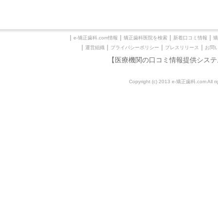
｜
｜
｜
｜
e-矯正歯科.com情報
矯正歯科医院を検索
新着口コミ情報
矯
｜
｜
｜
｜
運営組織
プライバシーポリシー
プレスリリース
お問
【医療機関の口コミ情報提供システ
Copyright (c) 2013 e-矯正歯科.com All rig