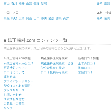
富山
石川
福井
山梨
長野
新潟
静岡
愛知
中国・四国
九州・沖
島根
鳥取
広島
岡山
山口
香川
愛媛
徳島
高知
福岡
佐賀
e-矯正歯科.com コンテンツ一覧
矯正歯科医院の検索、矯正治療の情報などをご利用いただけます。
e-矯正歯科.com情報
矯正歯科医院を検索
新着口コミ情報
e-矯正歯科.comとは？
矯正歯科医院検索：全国
全ての口コミ
医院情報について
学会資格から検索
推薦口コミ
口コミについて
口コミ投稿から検索
苦情口コミ
運営組織
プライバシーポリシー
FAQ（よくある質問）
プレスリリース
お問い合わせ
医院情報受付窓口
ご意見・ご要望
リンク