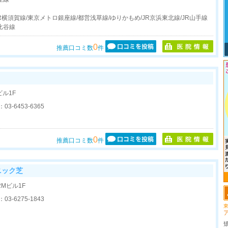
R横須賀線/東京メトロ銀座線/都営浅草線/ゆりかもめ/JR京浜東北線/JR山手線
比谷線
0
推薦口コミ数
件
ビル1F
：
03-6453-6365
0
推薦口コミ数
件
ニック芝
第2Mビル1F
：
03-6275-1843
東