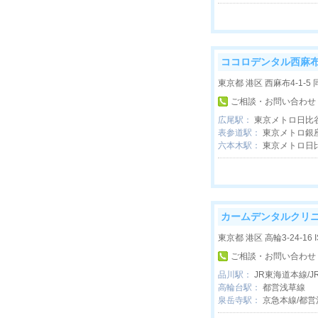
ココロデンタル西麻
東京都 港区 西麻布4-1-5 
ご相談・お問い合わせ
広尾駅：
東京メトロ日比
表参道駅：
東京メトロ銀座
六本木駅：
東京メトロ日
カームデンタルクリ
東京都 港区 高輪3-24-16 
ご相談・お問い合わせ
品川駅：
JR東海道本線/J
高輪台駅：
都営浅草線
泉岳寺駅：
京急本線/都営