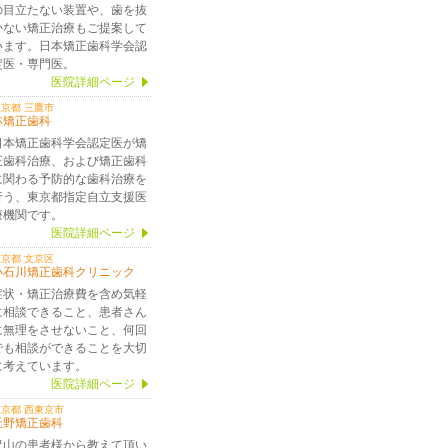
の目立たない装置や、歯を抜
かない矯正治療もご提案して
います。日本矯正歯科学会認
定医・専門医。
医院詳細ページ
京都 三鷹市
林矯正歯科
日本矯正歯科学会認定医が矯
正歯科治療、および矯正歯科
に関わる予防的な歯科治療を
行う、東京都指定自立支援医
療機関です。
医院詳細ページ
京都 文京区
小石川矯正歯科クリニック
症状・矯正治療費を含め気軽
に相談できること、患者さん
に無理をさせないこと、何回
でも相談ができることを大切
に考えています。
医院詳細ページ
東京都 西東京市
天野矯正歯科
沢山の患者様から教えて頂い