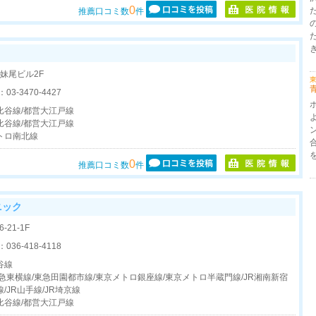
0
推薦口コミ数
件
9 妹尾ビル2F
東
：
03-3470-4427
比谷線/都営大江戸線
比谷線/都営大江戸線
トロ南北線
0
推薦口コミ数
件
ニック
21-1F
：
036-418-4118
谷線
急東横線/東急田園都市線/東京メトロ銀座線/東京メトロ半蔵門線/JR湘南新宿
/JR山手線/JR埼京線
比谷線/都営大江戸線