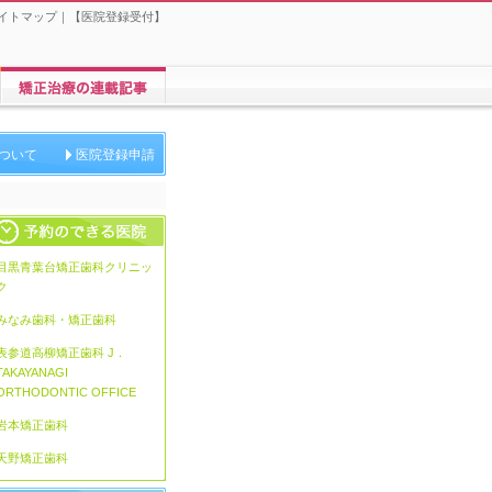
イトマップ
｜【
医院登録受付
】
矯正歯科に関する連載
ついて
医院登録申請
目黒青葉台矯正歯科クリニッ
ク
みなみ歯科・矯正歯科
表参道高柳矯正歯科 J．
TAKAYANAGI
ORTHODONTIC OFFICE
岩本矯正歯科
天野矯正歯科