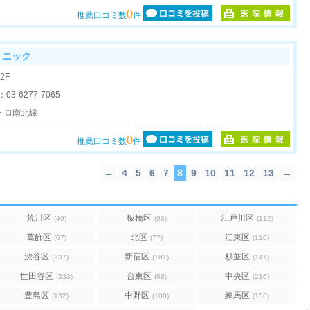
0
推薦口コミ数
件
リニック
2F
：
03-6277-7065
トロ南北線
0
推薦口コミ数
件
←
4
5
6
7
8
9
10
11
12
13
→
荒川区
板橋区
江戸川区
(49)
(90)
(112)
葛飾区
北区
江東区
(67)
(77)
(116)
渋谷区
新宿区
杉並区
(237)
(181)
(141)
世田谷区
台東区
中央区
(333)
(68)
(216)
豊島区
中野区
練馬区
(132)
(100)
(156)