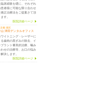
た臨床経験を礎に、それぞれ
の患者様に可能な限り合わせ
た矯正治療法をご提案さて頂
きます。
医院詳細ページ
京都 港区
青山 津田デンタルオフィス
ホワイトニング・レーザーに
よる歯肉の黒ずみの除去、イ
ンプラント審美的治療、噛み
合わせの治療等、お口の悩み
を解決します。
医院詳細ページ