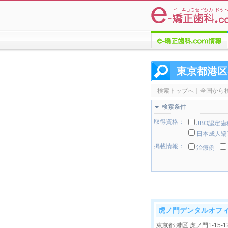
e-矯正歯科.comについての
情報
東京都港区
検索トップへ
｜
全国から
検索条件
取得資格：
JBO認定
日本成人矯
掲載情報：
治療例
虎ノ門デンタルオフィ
東京都 港区 虎ノ門1-15-