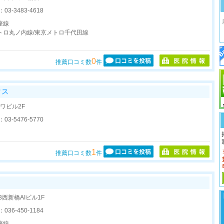
：
03-3483-4618
座線
トロ丸ノ内線/東京メトロ千代田線
0
推薦口コミ数
件
ィス
ーワビル2F
：
03-5476-5770
1
推薦口コミ数
件
13西新橋AIビル1F
：
036-450-1184
座線