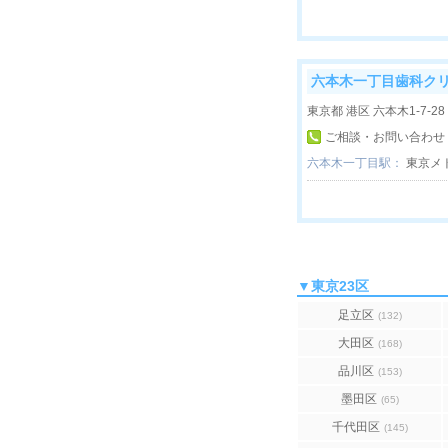
六本木一丁目歯科ク
東京都 港区 六本木1-7-28 
ご相談・お問い合わせ
六本木一丁目駅：
東京メ
▼東京23区
足立区
(132)
大田区
(168)
品川区
(153)
墨田区
(65)
千代田区
(145)