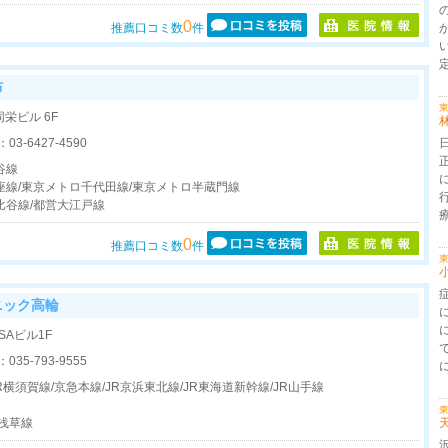
0
推薦口コミ数
件
布
東
同栄ビル 6F
：
03-6427-4590
谷線
線/東京メトロ千代田線/東京メトロ半蔵門線
比谷線/都営大江戸線
0
推薦口コミ数
件
東
ニック高輪
ISAビル1F
：
035-793-9555
R横須賀線/京急本線/JR京浜東北線/JR東海道新幹線/JR山手線
浅草線