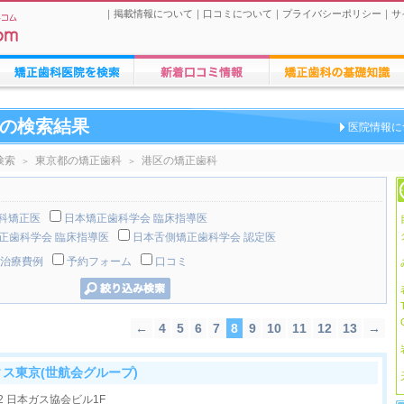
｜
掲載情報について
｜
口コミについて
｜
プライバシーポリシー
｜
サ
矯正歯科医院の検索
矯正歯科医院への口コミ
矯正歯科治療に関する情報
の検索結果
医院情報に
検索
東京都の矯正歯科
港区の矯正歯科
＞
＞
歯科矯正医
日本矯正歯科学会 臨床指導医
正歯科学会 臨床指導医
日本舌側矯正歯科学会 認定医
治療費例
予約フォーム
口コミ
←
4
5
6
7
8
9
10
11
12
13
→
ス東京(世航会グループ)
12 日本ガス協会ビル1F