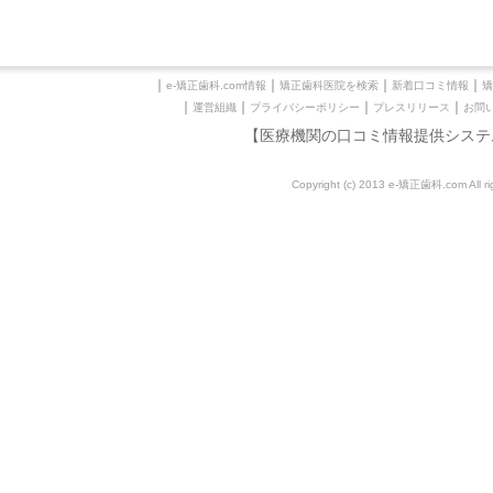
｜
｜
｜
｜
e-矯正歯科.com情報
矯正歯科医院を検索
新着口コミ情報
矯
｜
｜
｜
｜
運営組織
プライバシーポリシー
プレスリリース
お問
【医療機関の口コミ情報提供システ
Copyright (c) 2013 e-矯正歯科.com All rig