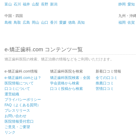
富山
石川
福井
山梨
長野
新潟
静岡
愛知
中国・四国
九州・沖
島根
鳥取
広島
岡山
山口
香川
愛媛
徳島
高知
福岡
佐賀
e-矯正歯科.com コンテンツ一覧
矯正歯科医院の検索、矯正治療の情報などをご利用いただけます。
e-矯正歯科.com情報
矯正歯科医院を検索
新着口コミ情報
e-矯正歯科.comとは？
矯正歯科医院検索：全国
全ての口コミ
医院情報について
学会資格から検索
推薦口コミ
口コミについて
口コミ投稿から検索
苦情口コミ
運営組織
プライバシーポリシー
FAQ（よくある質問）
プレスリリース
お問い合わせ
医院情報受付窓口
ご意見・ご要望
リンク