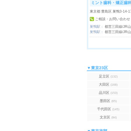
ミント歯科・矯正歯
東京都 豊島区 巣鴨3-14-
ご相談・お問い合わせ
巣鴨駅：
都営三田線/JR
巣鴨駅：
都営三田線/JR
▼東京23区
足立区
(132)
大田区
(168)
品川区
(153)
墨田区
(65)
千代田区
(145)
文京区
(94)