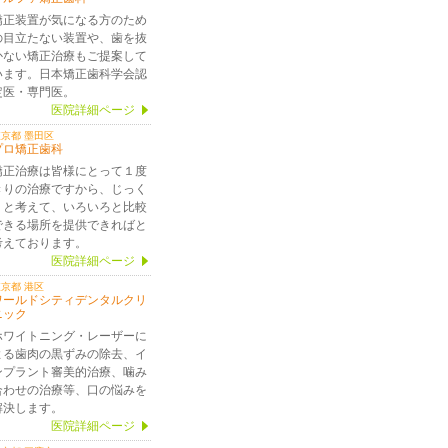
矯正装置が気になる方のため
の目立たない装置や、歯を抜
かない矯正治療もご提案して
います。日本矯正歯科学会認
定医・専門医。
医院詳細ページ
京都 墨田区
プロ矯正歯科
矯正治療は皆様にとって１度
きりの治療ですから、じっく
りと考えて、いろいろと比較
できる場所を提供できればと
考えております。
医院詳細ページ
京都 港区
ワールドシティデンタルクリ
ニック
ホワイトニング・レーザーに
よる歯肉の黒ずみの除去、イ
ンプラント審美的治療、噛み
合わせの治療等、口の悩みを
解決します。
医院詳細ページ