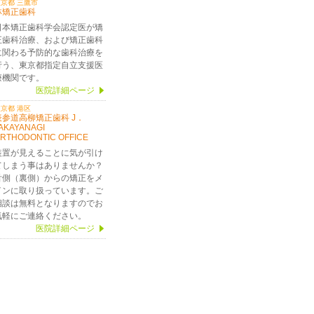
京都 三鷹市
林矯正歯科
日本矯正歯科学会認定医が矯
正歯科治療、および矯正歯科
に関わる予防的な歯科治療を
行う、東京都指定自立支援医
療機関です。
医院詳細ページ
京都 港区
表参道高柳矯正歯科 J．
AKAYANAGI
RTHODONTIC OFFICE
装置が見えることに気が引け
てしまう事はありませんか？
舌側（裏側）からの矯正をメ
インに取り扱っています。ご
相談は無料となりますのでお
気軽にご連絡ください。
医院詳細ページ