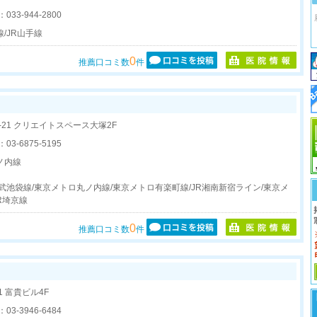
：
033-944-2800
/JR山手線
0
推薦口コミ数
件
2-21 クリエイトスペース大塚2F
：
03-6875-5195
ノ内線
武池袋線/東京メトロ丸ノ内線/東京メトロ有楽町線/JR湘南新宿ライン/東京メ
R埼京線
0
推薦口コミ数
件
1 富貴ビル4F
：
03-3946-6484