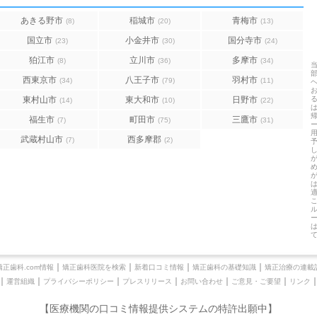
あきる野市
稲城市
青梅市
(8)
(20)
(13)
国立市
小金井市
国分寺市
(23)
(30)
(24)
狛江市
立川市
多摩市
(8)
(36)
(34)
西東京市
八王子市
羽村市
(34)
(79)
(11)
東村山市
東大和市
日野市
(14)
(10)
(22)
福生市
町田市
三鷹市
(7)
(75)
(31)
武蔵村山市
西多摩郡
(7)
(2)
｜
｜
｜
｜
矯正歯科.com情報
矯正歯科医院を検索
新着口コミ情報
矯正歯科の基礎知識
矯正治療の連載
｜
｜
｜
｜
｜
｜
運営組織
プライバシーポリシー
プレスリリース
お問い合わせ
ご意見・ご要望
リンク
【医療機関の口コミ情報提供システムの特許出願中】