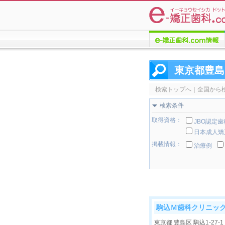
e-矯正歯科.comについての
情報
東京都豊島
検索トップへ
｜
全国から
検索条件
取得資格：
JBO認定
日本成人矯
掲載情報：
治療例
駒込Ｍ歯科クリニッ
東京都 豊島区 駒込1-27-1