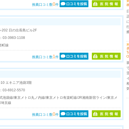
東
0
推薦口コミ数
件
5-202 日の出長島ビル2F
：
03-3983-1108
東
楽町線
T
1
O
推薦口コミ数
件
-10 エキニア池袋3階
：
03-6912-5570
武池袋線/東京メトロ丸ノ内線/東京メトロ有楽町線/JR湘南新宿ライン/東京メ
R埼京線
0
推薦口コミ数
件