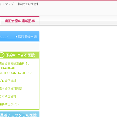
イトマップ
｜【
医院登録受付
】
矯正歯科に関する連載
ついて
医院登録申請
表参道高柳矯正歯科 J．
TAKAYANAGI
ORTHODONTIC OFFICE
プロ矯正歯科
森本矯正歯科医院
岩本矯正歯科
歯科矯正クイン