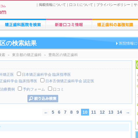
｜
掲載情報について
｜
口コミについて
｜
プライバシーポリシー
｜
サ
矯正歯科医院の検索
矯正歯科医院への口コミ
矯正歯科治療に関する情報
区の検索結果
医院情報に
検索
東京都の矯正歯科
豊島区の矯正歯科
＞
＞
歯科矯正医
日本矯正歯科学会 臨床指導医
正歯科学会 臨床指導医
日本舌側矯正歯科学会 認定医
治療費例
予約フォーム
口コミ
←
5
6
7
8
9
10
11
12
13
14
→
ク