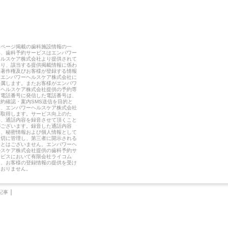
当ページ掲載の歯科施設情報の一
部、歯科予約サービスはエンパワー
ヘルスケア株式会社より提供されて
おり、該当する提供掲載情報に係わ
る著作権及びお客様が登録する情報
はエンパワーヘルスケア株式会社に
帰属します。またお客様がエンパワ
ーヘルスケア株式会社提供の予約専
用電話番号に発信した電話番号は、
予約確認・案内SMS送信を目的と
し、エンパワーヘルスケア株式会社
が取得します。サービス向上のた
め、通話内容を録音させて頂くこと
がございます。録音した通話内容
は、秘密情報および個人情報として
適切に管理し、第三者に開示される
ことはございません。エンパワーヘ
ルスケア株式会社提供の歯科予約サ
ービスにおいて有限会社ライコム
は、お客様の登録情報の提供を受け
ておりません。
｜
記事
｜