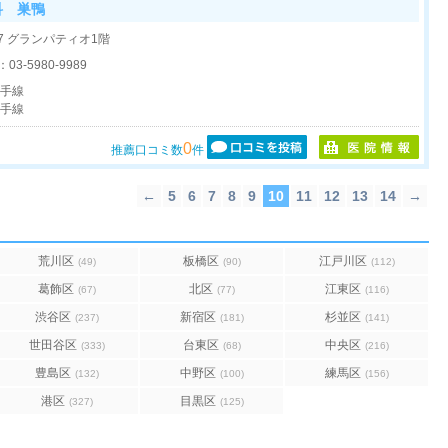
科 巣鴨
17 グランパティオ1階
：
03-5980-9989
山手線
山手線
0
推薦口コミ数
件
←
5
6
7
8
9
10
11
12
13
14
→
荒川区
板橋区
江戸川区
(49)
(90)
(112)
葛飾区
北区
江東区
(67)
(77)
(116)
渋谷区
新宿区
杉並区
(237)
(181)
(141)
世田谷区
台東区
中央区
(333)
(68)
(216)
豊島区
中野区
練馬区
(132)
(100)
(156)
港区
目黒区
(327)
(125)