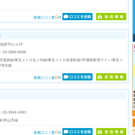
0
推薦口コミ数
件
科
 池袋TAビル1F
：
03-3986-8688
武池袋線/東京メトロ丸ノ内線/東京メトロ有楽町線/JR湘南新宿ライン/東京メ
R埼京線
0
推薦口コミ数
件
：
03-3944-3493
/JR山手線
東
0
推薦口コミ数
件