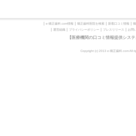
｜
｜
｜
｜
e-矯正歯科.com情報
矯正歯科医院を検索
新着口コミ情報
矯
｜
｜
｜
｜
運営組織
プライバシーポリシー
プレスリリース
お問
【医療機関の口コミ情報提供システ
Copyright (c) 2013 e-矯正歯科.com All rig