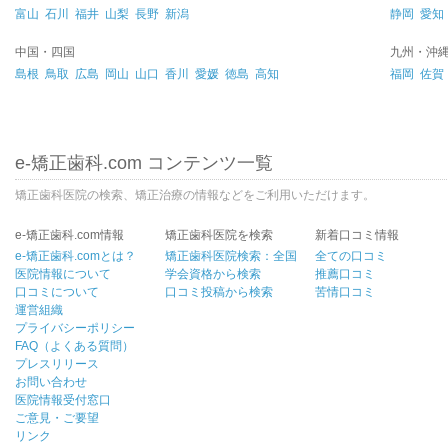
富山
石川
福井
山梨
長野
新潟
静岡
愛知
中国・四国
九州・沖
島根
鳥取
広島
岡山
山口
香川
愛媛
徳島
高知
福岡
佐賀
e-矯正歯科.com コンテンツ一覧
矯正歯科医院の検索、矯正治療の情報などをご利用いただけます。
e-矯正歯科.com情報
矯正歯科医院を検索
新着口コミ情報
e-矯正歯科.comとは？
矯正歯科医院検索：全国
全ての口コミ
医院情報について
学会資格から検索
推薦口コミ
口コミについて
口コミ投稿から検索
苦情口コミ
運営組織
プライバシーポリシー
FAQ（よくある質問）
プレスリリース
お問い合わせ
医院情報受付窓口
ご意見・ご要望
リンク