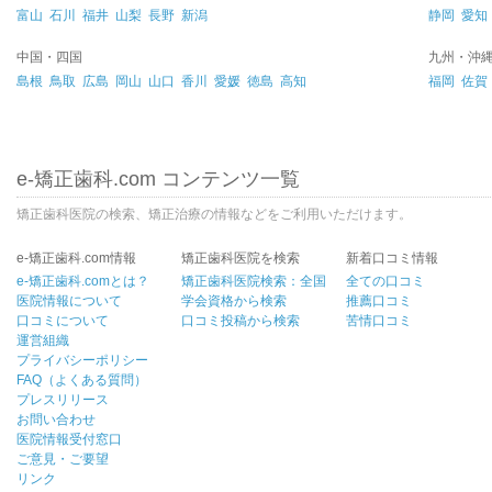
富山
石川
福井
山梨
長野
新潟
静岡
愛知
中国・四国
九州・沖
島根
鳥取
広島
岡山
山口
香川
愛媛
徳島
高知
福岡
佐賀
e-矯正歯科.com コンテンツ一覧
矯正歯科医院の検索、矯正治療の情報などをご利用いただけます。
e-矯正歯科.com情報
矯正歯科医院を検索
新着口コミ情報
e-矯正歯科.comとは？
矯正歯科医院検索：全国
全ての口コミ
医院情報について
学会資格から検索
推薦口コミ
口コミについて
口コミ投稿から検索
苦情口コミ
運営組織
プライバシーポリシー
FAQ（よくある質問）
プレスリリース
お問い合わせ
医院情報受付窓口
ご意見・ご要望
リンク