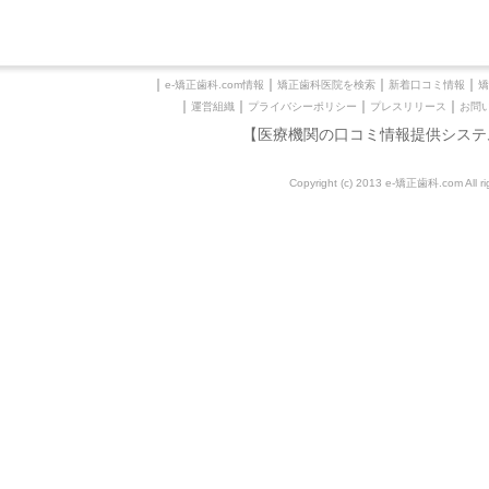
｜
｜
｜
｜
e-矯正歯科.com情報
矯正歯科医院を検索
新着口コミ情報
矯
｜
｜
｜
｜
運営組織
プライバシーポリシー
プレスリリース
お問
【医療機関の口コミ情報提供システ
Copyright (c) 2013 e-矯正歯科.com All rig