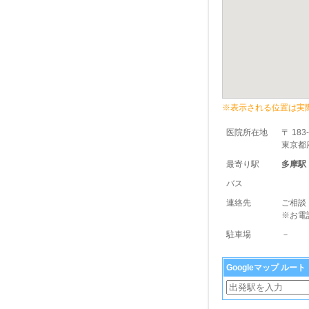
※表示される位置は実
医院所在地
〒 183
東京都府
最寄り駅
多摩駅
バス
連絡先
ご相談
※お電
駐車場
－
Googleマップ ルー