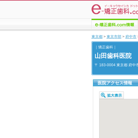
e-矯正歯科.comについての
東京都
>
東京市部
>
府中市
情報
｜矯正歯科｜
山田歯科医院
〒 183-0004 東京都 府中
医院アクセス情報