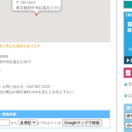
〒183-0004
東京都府中市紅葉丘2-29-3
際と異なる場合があります
-0004
中市紅葉丘2-29-3
：
T
・お問い合わせ：
042-367-2220
話の際はe-矯正歯科.comを見たとお伝え下さい。
口
ト・乗換検索
から
までのルートを