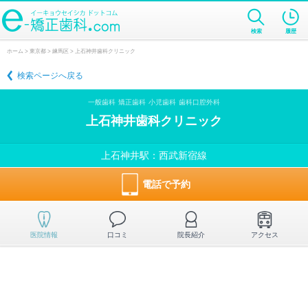
検索
履歴
ホーム
>
東京都
>
練馬区
> 上石神井歯科クリニック
検索ページへ戻る
一般歯科
矯正歯科
小児歯科
歯科口腔外科
上石神井歯科クリニック
上石神井駅：西武新宿線
電話で予約
医院情報
口コミ
院長紹介
アクセス