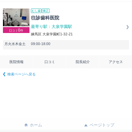
むし歯
矯正
往診歯科医院
最寄り駅：大泉学園駅
0
口コミ
件
練馬区 大泉学園町1-32-21
月火水木金土
09:00-18:00
医院情報
口コミ
院長紹介
アクセス
検索ページへ戻る
ホーム
ページトップ