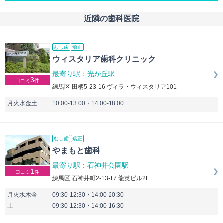
近隣の歯科医院
むし歯
矯正
ウィスタリア歯科クリニック
最寄り駅：光が丘駅
3
口コミ
件
練馬区 田柄5-23-16 ヴィラ・ウィスタリア101
月火水金土
10:00-13:00・14:00-18:00
むし歯
矯正
やまもと歯科
最寄り駅：石神井公園駅
1
口コミ
件
練馬区 石神井町2-13-17 龍英ビル2F
月火水木金
09:30-12:30・14:00-20:30
土
09:30-12:30・14:00-16:30