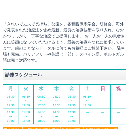
「きれいで丈夫で長持ち」な歯を、各種臨床系学会、研修会、海外
で発表された治療法を含め最新、最良の治療技術を取り入れ、なお
かつしっかり、丁寧な治療でご提供します。 お一人お一人の患者さ
んに笑顔になっていただけるよう、最善の治療をつねに追求してい
ます。歯のことならトータルに何でもお気軽にご相談下さい。 駐車
場も完備。バリアフリーや英語（一部）、スペイン語、ポルトガル
語は完全対応です。
診療スケジュール
月
火
水
木
金
土
日
祝
08:30
08:30
08:30
08:30
08:30
08:30
―
―
〜
〜
〜
〜
〜
〜
12:30
12:30
12:30
12:30
12:30
12:30
14:30
14:30
14:30
14:30
14:30
―
―
―
〜
〜
〜
〜
〜
18:00
18:00
18:00
18:00
18:00