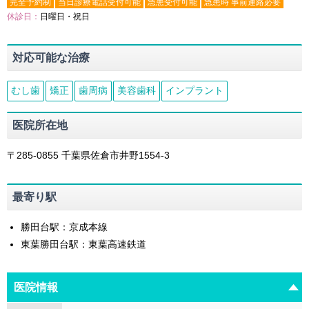
完全予約制
当日診療電話受付可能
急患受付可能
急患時 事前連絡必要
休診日：
日曜日・祝日
対応可能な治療
むし歯
矯正
歯周病
美容歯科
インプラント
医院所在地
〒285-0855
千葉県
佐倉市
井野1554-3
最寄り駅
勝田台駅：京成本線
東葉勝田台駅：東葉高速鉄道
医院情報