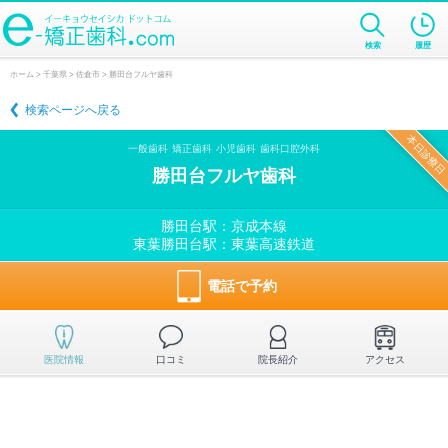
検索
履歴
ホーム
>
千葉県
>
佐倉市
> 勝田台フルヤ歯科
検索ページへ戻る
本日診療日
一般歯科
矯正歯科
小児歯科
歯科口腔外科
勝田台フルヤ歯科
勝田台駅：京成本線
東葉勝田台駅：東葉高速鉄道
電話で予約
医院情報
口コミ
院長紹介
アクセス