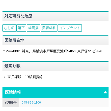
対応可能な治療
むし歯
矯正
歯周病
美容歯科
インプラント
医院所在地
〒244-0801
神奈川県
横浜市戸塚区
品濃町548-2
東戸塚NSビル4F
最寄り駅
東戸塚駅：JR横須賀線
医院情報
代表番号
045-825-1106