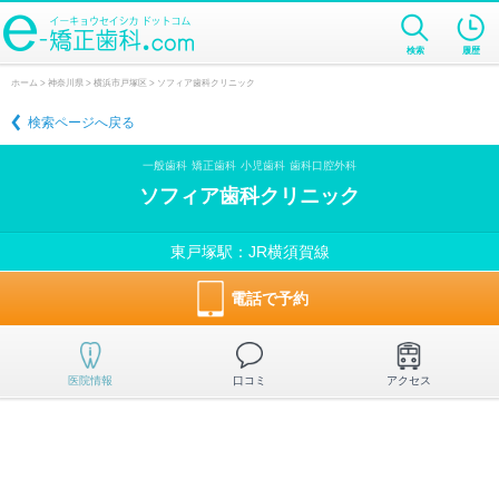
検索
履歴
ホーム
>
神奈川県
>
横浜市戸塚区
> ソフィア歯科クリニック
検索ページへ戻る
一般歯科
矯正歯科
小児歯科
歯科口腔外科
ソフィア歯科クリニック
東戸塚駅：JR横須賀線
電話で予約
医院情報
口コミ
アクセス