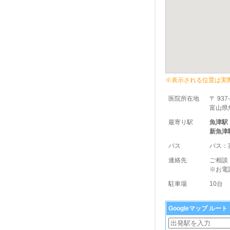
※表示される位置は実
医院所在地
〒 937
富山県魚
最寄り駅
魚津駅
新魚津
バス
バス：
連絡先
ご相談
※お電
駐車場
10台
Googleマップ ルー