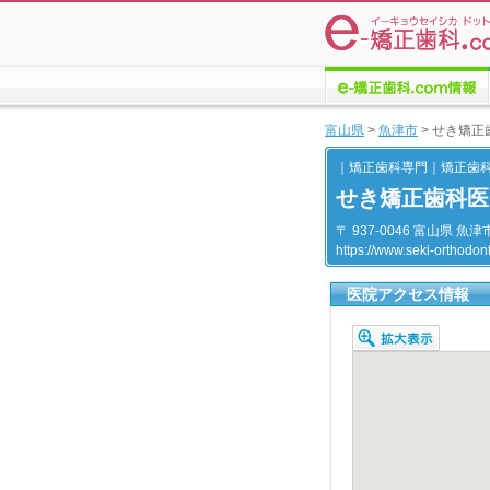
e-矯正歯科.comについての
富山県
>
魚津市
>
せき矯正
情報
｜矯正歯科専門｜矯正歯
せき矯正歯科医
〒 937-0046 富山県 魚津
https://www.seki-orthodon
医院アクセス情報