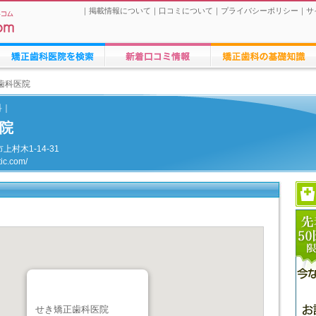
｜
掲載情報について
｜
口コミについて
｜
プライバシーポリシー
｜
サ
矯正歯科医院の検索
矯正歯科医院への口コミ
矯正歯科治療に関する情報
歯科医院
科｜
院
市上村木1-14-31
tic.com/
せき矯正歯科医院