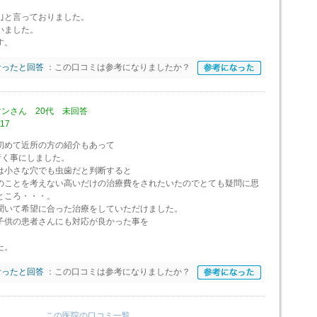
｣と言っておりました。
いました。
す。
なったと回答
：この口コミは参考になりましたか？
ンさん 20代 未回答
17
初めて近所の方の紹介もあって
行く事にしました。
は小さな穴でも虫歯だと判断すると
のことを考えない高いだけの治療費をされたいたのでとても疑問に思
ところ・・・。
聞いて希望に合った治療をしていただけました。
子供の患者さんにも対応が良かった事を
た。
なったと回答
：この口コミは参考になりましたか？
この医院の口コミ一覧