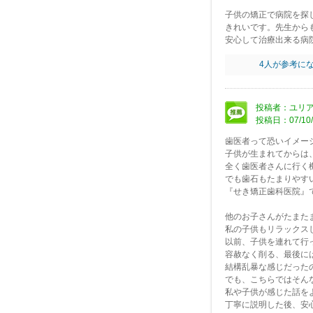
子供の矯正で病院を探
きれいです。先生から
安心して治療出来る病
4
人が参考に
投稿者：ユリア
投稿日：07/10/
歯医者って恐いイメー
子供が生まれてからは
全く歯医者さんに行く
でも歯石もたまりやす
『せき矯正歯科医院』
他のお子さんがたまた
私の子供もリラックス
以前、子供を連れて行
容赦なく削る、最後に
結構乱暴な感じだった
でも、こちらではそん
私や子供が感じた話を
丁寧に説明した後、安