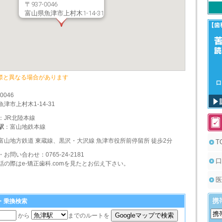
〒937-0046
富山県魚津市上村木1-14-31
際と異なる場合があります
-0046
津市上村木1-14-31
：JR北陸本線
駅
：富山地鉄本線
富山地方鉄道 東蔵線、黒沢・大沢線 魚津市役所前停留所 徒歩2分
T
・お問い合わせ：
0765-24-2181
口
話の際はe-矯正歯科.comを見たとお伝え下さい。
医
ト・乗換検索
から
までのルートを