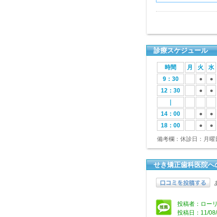
診療スケジュール
時間
月
火
水
9：30
●
●
12：30
●
●
｜
14：00
●
●
18：00
●
●
備考欄：休診日：月曜
せき矯正歯科医院へ
投稿者：ローリ
投稿日：11/08/