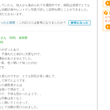
していたら、知人から進められて今通院中です。病院は清潔でとても
も治療計画やレントゲン写真で詳しく説明を聞くことができました。
院だとおもいます。
なったと回答
：この口コミは参考になりましたか？
さん 20代 未回答
02
ジがずっとあり、
、子連れだと余計に大変なので、
機会がありませんでした。
い私、色々聞いて知ったのが、
です。
ま居たのですが、とても対応が良い感じで、
して待てたようです。
った歯医者さんは、
は抜いて埋めて…と
ので、子供も恐かったようで。。
な印象は全くなく、
よく聞いてくださって、
心して治療が受けられました。