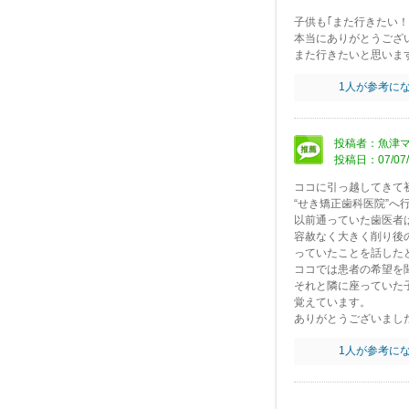
子供も｢また行きたい！
本当にありがとうござ
また行きたいと思いま
1
人が参考に
投稿者：魚津マ
投稿日：07/07/
ココに引っ越してきて
“せき矯正歯科医院”へ
以前通っていた歯医者
容赦なく大きく削り後
っていたことを話した
ココでは患者の希望を
それと隣に座っていた
覚えています。
ありがとうございまし
1
人が参考に