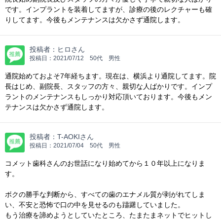
です。インプラントを装着してますが、診療の後のレクチャーも確
りしてます。今後もメンテナンスは欠かさず通院します。
投稿者：
ヒロさん
投稿日：
2021/07/12
50代 男性
通院始めておよそ7年経ちます。現在は、横浜より通院してます。院
長はじめ、副院長、スタッフの方々、親切な人ばかりです。インプ
ラントのメンテナンスもしっかり対応頂いております。今後もメン
テナンスは欠かさず通院します。
投稿者：
T-AOKIさん
投稿日：
2021/07/04
50代 男性
コメット歯科さんのお世話になり始めてから１０年以上になりま
す。
ボクの勝手な判断から、すべての歯のエナメル質が剥がれてしま
い、不安と恐怖で口の中を見せるのも躊躇していました。
もう治療を諦めようとしていたところ、たまたまネットでヒットし