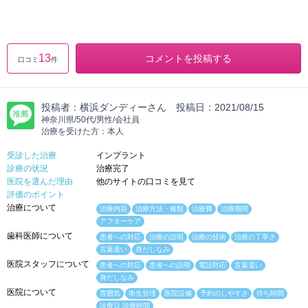
13
コメントを投稿する
口コミ
件
投稿者：
横浜ダンディーさん
投稿日：
2021/08/15
神奈川県/50代/男性/会社員
治療を受けた方：本人
受診した治療
インプラント
診療の状況
治療完了
医院を選んだ理由
他のサイトの口コミを見て
評価のポイント
治療について
治療内容
治療方法・種類
治療費
治療期間
アフターケア
歯科医師について
患者への対応
治療の説明
治療の技術
治療の丁寧さ
言葉遣い
身だしなみ
医院スタッフについて
患者への対応
患者への説明
電話対応
言葉遣い
身だしなみ
医院について
雰囲気
衛生管理
医院設備
予約のしやすさ
待ち時間
診療日 診療時間