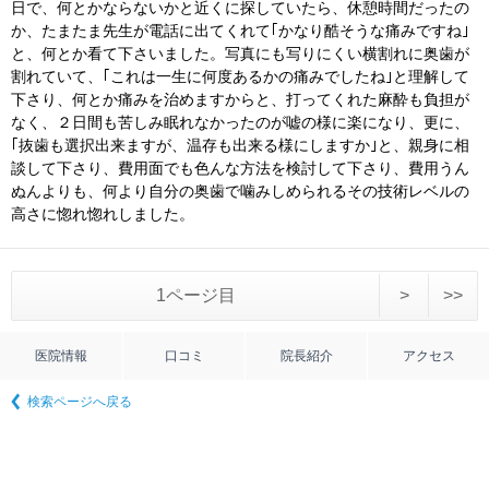
日で、何とかならないかと近くに探していたら、休憩時間だったの
か、たまたま先生が電話に出てくれて｢かなり酷そうな痛みですね｣
と、何とか看て下さいました。写真にも写りにくい横割れに奥歯が
割れていて、｢これは一生に何度あるかの痛みでしたね｣と理解して
下さり、何とか痛みを治めますからと、打ってくれた麻酔も負担が
なく、２日間も苦しみ眠れなかったのが嘘の様に楽になり、更に、
｢抜歯も選択出来ますが、温存も出来る様にしますか｣と、親身に相
談して下さり、費用面でも色んな方法を検討して下さり、費用うん
ぬんよりも、何より自分の奥歯で噛みしめられるその技術レベルの
高さに惚れ惚れしました。
1ページ目
>
>>
医院情報
口コミ
院長紹介
アクセス
検索ページへ戻る