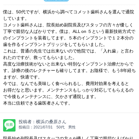
僕は、50代ですが、横浜から調べてコメット歯科さんを選んで通院
しています。
コメット歯科さんは、院長始め副院長及びスタッフの方々が優しく
丁寧で親切な人ばかりです。僕は、ALL on ５という最新技術方式で
のインプラントを装着してます。５本のインプラントで１２本分の
歯を作るインプラントブリッジをしてもらいました。
これは、普通の先生では出来ないので他院では、「入れ歯」と言わ
れたのですが、救ってもらいました。
高度な治療技術がないと出来ない特別なインプラント治療だからで
す。診療の後のレクチャーも確りしてます。お陰様で、もう8年経ち
ますが、快適です。
今では、なんでも美味しく食べられるし、費用対効果を考えると
お得だなと思います。メンテナンスもしっかり対応してもらえるの
で今後もメンテナンスに、欠かさず通院します。
本当に信頼できる歯医者さんです。
投稿者：
横浜の桑原さん
投稿日：
2021/07/31
50代 男性
院長始め副院長及びスタッフの方々が優しく丁寧で親切な人ばかり