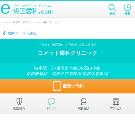
検索
履歴
ホーム
>
岐阜県
>
岐阜市
> コメット歯科クリニック
検索ページへ戻る
一般歯科
矯正歯科
小児歯科
歯科口腔外科
コメット歯科クリニック
岐阜駅：JR東海道本線/JR高山本線
名鉄岐阜駅：名鉄名古屋本線/名鉄各務原線
電話で予約
医院情報
口コミ
院長紹介
アクセス