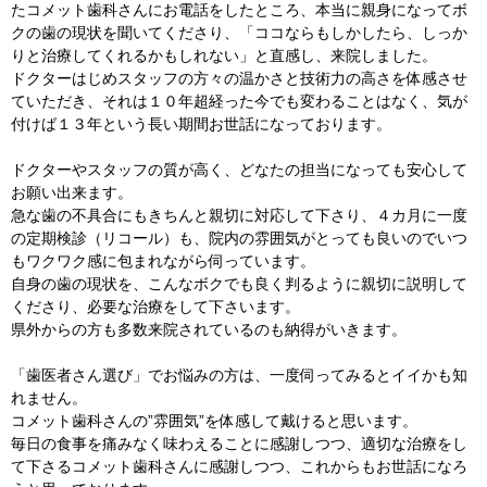
たコメット歯科さんにお電話をしたところ、本当に親身になってボ
クの歯の現状を聞いてくださり、「ココならもしかしたら、しっか
りと治療してくれるかもしれない」と直感し、来院しました。
ドクターはじめスタッフの方々の温かさと技術力の高さを体感させ
ていただき、それは１０年超経った今でも変わることはなく、気が
付けば１３年という長い期間お世話になっております。
ドクターやスタッフの質が高く、どなたの担当になっても安心して
お願い出来ます。
急な歯の不具合にもきちんと親切に対応して下さり、４カ月に一度
の定期検診（リコール）も、院内の雰囲気がとっても良いのでいつ
もワクワク感に包まれながら伺っています。
自身の歯の現状を、こんなボクでも良く判るように親切に説明して
くださり、必要な治療をして下さいます。
県外からの方も多数来院されているのも納得がいきます。
「歯医者さん選び」でお悩みの方は、一度伺ってみるとイイかも知
れません。
コメット歯科さんの”雰囲気”を体感して戴けると思います。
毎日の食事を痛みなく味わえることに感謝しつつ、適切な治療をし
て下さるコメット歯科さんに感謝しつつ、これからもお世話になろ