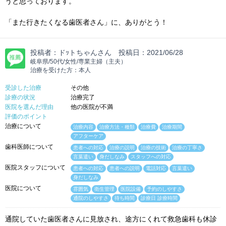
うと思っております。
「また行きたくなる歯医者さん」に、ありがとう！
投稿者：
ドｯトちゃんさん
投稿日：
2021/06/28
岐阜県/50代/女性/専業主婦（主夫）
治療を受けた方：本人
受診した治療
その他
診療の状況
治療完了
医院を選んだ理由
他の医院が不満
評価のポイント
治療について
治療内容
治療方法・種類
治療費
治療期間
アフターケア
歯科医師について
患者への対応
治療の説明
治療の技術
治療の丁寧さ
言葉遣い
身だしなみ
スタッフへの対応
医院スタッフについて
患者への対応
患者への説明
電話対応
言葉遣い
身だしなみ
医院について
雰囲気
衛生管理
医院設備
予約のしやすさ
通院のしやすさ
待ち時間
診療日 診療時間
通院していた歯医者さんに見放され、途方にくれて救急歯科も休診