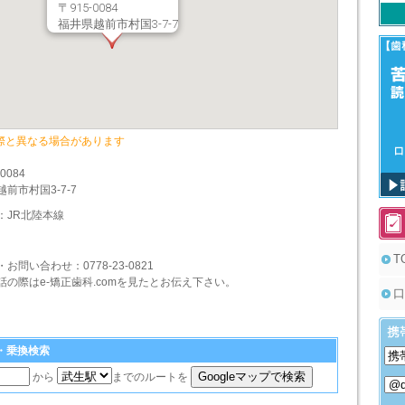
〒915-0084
福井県越前市村国3-7-7
際と異なる場合があります
-0084
前市村国3-7-7
：JR北陸本線
T
・お問い合わせ：
0778-23-0821
話の際はe-矯正歯科.comを見たとお伝え下さい。
口
ト・乗換検索
から
までのルートを