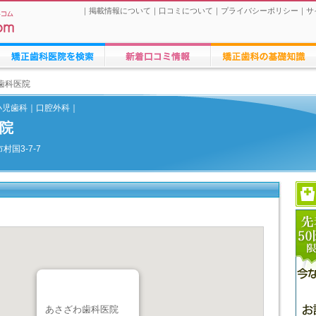
｜
掲載情報について
｜
口コミについて
｜
プライバシーポリシー
｜
サ
矯正歯科医院の検索
矯正歯科医院への口コミ
矯正歯科治療に関する情報
歯科医院
小児歯科｜口腔外科｜
院
市村国3-7-7
あさざわ歯科医院