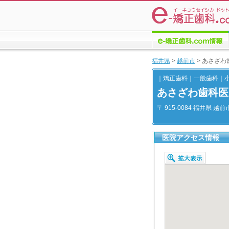
e-矯正歯科.comについての
福井県
>
越前市
>
あさざわ
情報
｜矯正歯科｜一般歯科｜
あさざわ歯科医
〒 915-0084 福井県 越前
医院アクセス情報