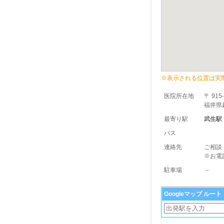
※表示される位置は実
医院所在地
〒 915
福井県越
最寄り駅
武生駅
バス
連絡先
ご相談
※お電
駐車場
－
Googleマップ ルー