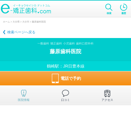
検索
履歴
ホーム
>
大分県
>
大分市
> 藤原歯科医院
検索ページへ戻る
一般歯科
矯正歯科
小児歯科
歯科口腔外科
藤原歯科医院
鶴崎駅：JR日豊本線
電話で予約
医院情報
口コミ
アクセス