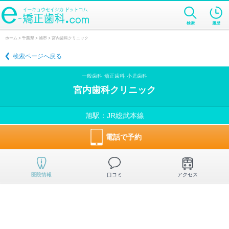
検索
履歴
ホーム
>
千葉県
>
旭市
> 宮内歯科クリニック
検索ページへ戻る
一般歯科
矯正歯科
小児歯科
宮内歯科クリニック
旭駅：JR総武本線
電話で予約
医院情報
口コミ
アクセス