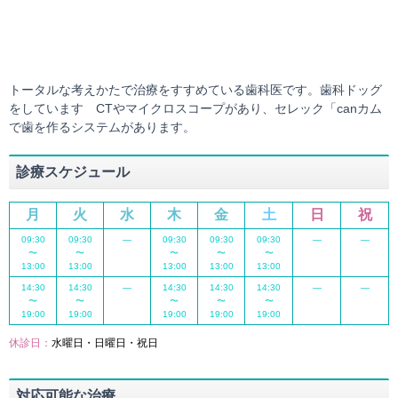
トータルな考えかたで治療をすすめている歯科医です。歯科ドッグ
をしています CTやマイクロスコープがあり、セレック「canカム
で歯を作るシステムがあります。
診療スケジュール
月
火
水
木
金
土
日
祝
09:30
09:30
―
09:30
09:30
09:30
―
―
〜
〜
〜
〜
〜
13:00
13:00
13:00
13:00
13:00
14:30
14:30
―
14:30
14:30
14:30
―
―
〜
〜
〜
〜
〜
19:00
19:00
19:00
19:00
19:00
休診日：
水曜日・日曜日・祝日
対応可能な治療