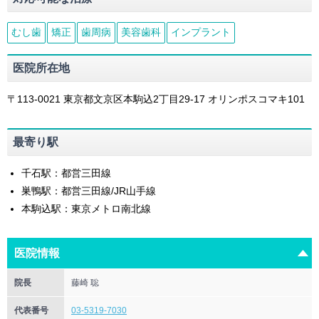
むし歯
矯正
歯周病
美容歯科
インプラント
医院所在地
〒113-0021
東京都
文京区
本駒込2丁目29-17
オリンポスコマキ101
最寄り駅
千石駅：都営三田線
巣鴨駅：都営三田線/JR山手線
本駒込駅：東京メトロ南北線
医院情報
院長
藤崎 聡
代表番号
03-5319-7030