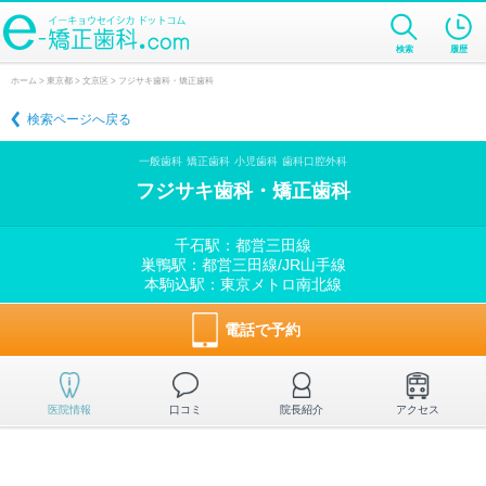
検索
履歴
ホーム
>
東京都
>
文京区
> フジサキ歯科・矯正歯科
検索ページへ戻る
一般歯科
矯正歯科
小児歯科
歯科口腔外科
フジサキ歯科・矯正歯科
千石駅：都営三田線
巣鴨駅：都営三田線/JR山手線
本駒込駅：東京メトロ南北線
電話で予約
医院情報
口コミ
院長紹介
アクセス